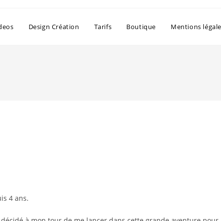
deos
Design Création
Tarifs
Boutique
Mentions légal
is 4 ans.
'ai décidé à mon tour de me lancer dans cette grande aventure pour